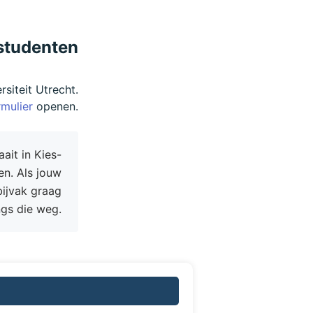
kstudenten
siteit Utrecht.
rmulier
openen.
ait in Kies-
n. Als jouw
bijvak graag
ngs die weg.