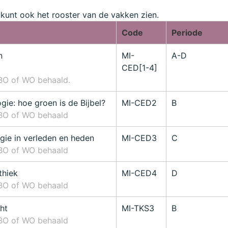
e kunt ook het rooster van de vakken zien.
Code
Periode
n
MI-
A-D
CED[1-4]
BO of WO behaald.
gie: hoe groen is de Bijbel?
MI-CED2
B
HBO of WO behaald
gie in verleden en heden
MI-CED3
C
HBO of WO behaald
thiek
MI-CED4
D
HBO of WO behaald
ht
MI-TKS3
B
HBO of WO behaald